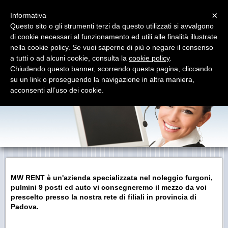
Menu
×
Informativa
Questo sito o gli strumenti terzi da questo utilizzati si avvalgono
di cookie necessari al funzionamento ed utili alle finalità illustrate
Noleggio Auto Furgoni & Pulmini
nella cookie policy. Se vuoi saperne di più o negare il consenso
L'AUTONOLEGGIO A PADOVA PIU' VICINO A
CASA TUA
a tutti o ad alcuni cookie, consulta la
cookie policy
.
Chiudendo questo banner, scorrendo questa pagina, cliccando
su un link o proseguendo la navigazione in altra maniera,
acconsenti all’uso dei cookie.
MW RENT
è un'azienda specializzata nel noleggio
furgoni,
pulmini 9 posti
ed auto vi consegneremo il mezzo da voi
prescelto presso la nostra rete di filiali in provincia di
Padova.